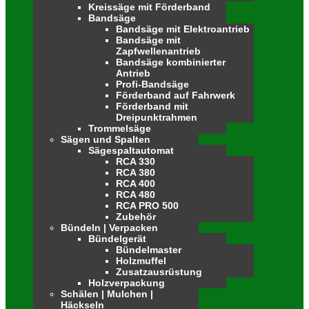
Kreissäge mit Förderband
Bandsäge
Bandsäge mit Elektroantrieb
Bandsäge mit
Zapfwellenantrieb
Bandsäge kombinierter
Antrieb
Profi-Bandsäge
Förderband auf Fahrwerk
Förderband mit
Dreipunktrahmen
Trommelsäge
Sägen und Spalten
Sägespaltautomat
RCA 330
RCA 380
RCA 400
RCA 480
RCA PRO 500
Zubehör
Bündeln | Verpacken
Bündelgerät
Bündelmaster
Holzmuffel
Zusatzausrüstung
Holzverpackung
Schälen | Mulchen |
Häckseln