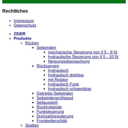
Rechtliches
Impressum
Datenschutz
ZEiER
Produkte
Rücken
Seilwinden
mechanische Steuerung von 3,5 - 8,5t
hydraulische Steuerung von 4,5 - 10,5t
Neigungsüberwachung
Rückzangen
hydraulisch
hydraulisch drehbar
mit Rotator
hydraulisch Funk
hydraulisch schwenkbar
Getriebe-Seilwinden
Seilwindenprüfstand
Seilausstoß
Rückholwinde
Funksteuerung
Drehzahlregulierung
Frontpolterschild
Spalten