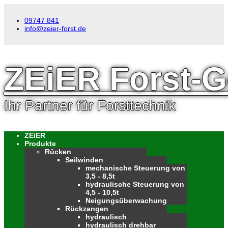
09747 841
info@zeier-forst.de
ZEiER Forst-G
Ihr Partner für Forsttechnik
ZEiER
Produkte
Rücken
Seilwinden
mechanische Steuerung von
3,5 - 8,5t
hydraulische Steuerung von
4,5 - 10,5t
Neigungsüberwachung
Rückzangen
hydraulisch
hydraulisch drehbar