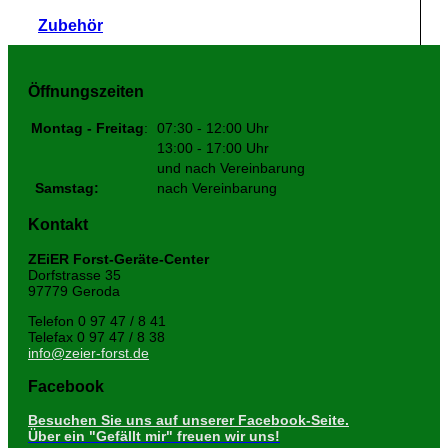
Zubehör
Öffnungszeiten
Montag - Freitag
:
07:30 - 12:00 Uhr
13:00 - 17:00 Uhr
und nach Vereinbarung
Samstag:
nach Vereinbarung
Kontakt
ZEiER Forst-Geräte-Center
Dorfstrasse 35
97779 Geroda
Telefon 0 97 47 / 8 41
Telefax 0 97 47 / 8 38
info@zeier-forst.de
Facebook
Besuchen Sie uns auf unserer Facebook-Seite.
Über ein "Gefällt mir" freuen wir uns!