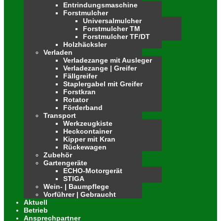
Entrindungsmaschine
Forstmulcher
Universalmulcher
Forstmulcher TM
Forstmulcher TF/DT
Holzhäcksler
Verladen
Verladezange mit Ausleger
Verladezange | Greifer
Fällgreifer
Staplergabel mit Greifer
Forstkran
Rotator
Förderband
Transport
Werkzeugkiste
Heckcontainer
Kipper mit Kran
Rückewagen
Zubehör
Gartengeräte
ECHO-Motorgerät
STIGA
Wein- | Baumpflege
Vorführer | Gebraucht
Aktuell
Betrieb
Ansprechpartner