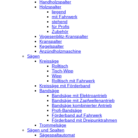
Handholzspalter
Holzspalter
liegend
mit Fahrwerk
stehend
für Profis
Zubehör
Vogesenblitz-Kranspalter
Kranspalter
Kegelspalter
Anzündholzmaschine
Sägen
Kreissäge
Rolltisch
Tisch-Wipp
Wipp
Rolltisch mit Fahrwerk
Kreissäge mit Förderband
Bandsäge
Bandsäge mit Elektroantrieb
Bandsäge mit Zapfwellenantrieb
Bandsäge kombinierter Antrieb
Profi-Bandsäge
Förderband auf Fahrwerk
Förderband mit Dreipunktrahmen
Trommelsäge
Sägen und Spalten
Sägespaltautomat