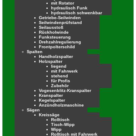
mit Rotator
hydraulisch Funk
hydraulisch schwenkbar
Getriebe-Seilwinden
Seilwindenprüfstand
Seilausstoß
Rückholwinde
Funksteuerung
Drehzahlregulierung
Frontpolterschild
Spalten
Handholzspalter
Holzspalter
liegend
mit Fahrwerk
stehend
für Profis
Zubehör
Vogesenblitz-Kranspalter
Kranspalter
Kegelspalter
Anzündholzmaschine
Sägen
Kreissäge
Rolltisch
Tisch-Wipp
Wipp
Rolltisch mit Fahrwerk