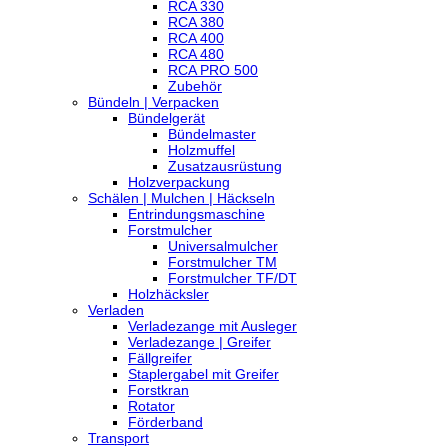
RCA 330
RCA 380
RCA 400
RCA 480
RCA PRO 500
Zubehör
Bündeln | Verpacken
Bündelgerät
Bündelmaster
Holzmuffel
Zusatzausrüstung
Holzverpackung
Schälen | Mulchen | Häckseln
Entrindungsmaschine
Forstmulcher
Universalmulcher
Forstmulcher TM
Forstmulcher TF/DT
Holzhäcksler
Verladen
Verladezange mit Ausleger
Verladezange | Greifer
Fällgreifer
Staplergabel mit Greifer
Forstkran
Rotator
Förderband
Transport