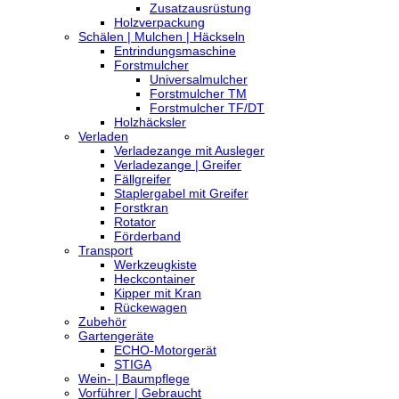
Zusatzausrüstung
Holzverpackung
Schälen | Mulchen | Häckseln
Entrindungsmaschine
Forstmulcher
Universalmulcher
Forstmulcher TM
Forstmulcher TF/DT
Holzhäcksler
Verladen
Verladezange mit Ausleger
Verladezange | Greifer
Fällgreifer
Staplergabel mit Greifer
Forstkran
Rotator
Förderband
Transport
Werkzeugkiste
Heckcontainer
Kipper mit Kran
Rückewagen
Zubehör
Gartengeräte
ECHO-Motorgerät
STIGA
Wein- | Baumpflege
Vorführer | Gebraucht