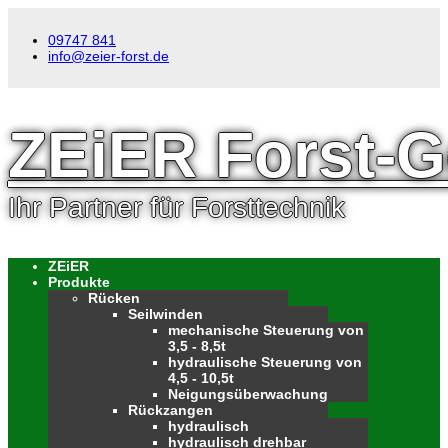
09747 841
info@zeier-forst.de
ZEiER Forst-G
Ihr Partner für Forsttechnik
ZEiER
Produkte
Rücken
Seilwinden
mechanische Steuerung von
3,5 - 8,5t
hydraulische Steuerung von
4,5 - 10,5t
Neigungsüberwachung
Rückzangen
hydraulisch
hydraulisch drehbar