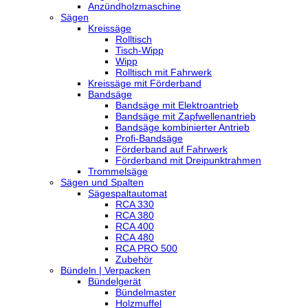
Anzündholzmaschine
Sägen
Kreissäge
Rolltisch
Tisch-Wipp
Wipp
Rolltisch mit Fahrwerk
Kreissäge mit Förderband
Bandsäge
Bandsäge mit Elektroantrieb
Bandsäge mit Zapfwellenantrieb
Bandsäge kombinierter Antrieb
Profi-Bandsäge
Förderband auf Fahrwerk
Förderband mit Dreipunktrahmen
Trommelsäge
Sägen und Spalten
Sägespaltautomat
RCA 330
RCA 380
RCA 400
RCA 480
RCA PRO 500
Zubehör
Bündeln | Verpacken
Bündelgerät
Bündelmaster
Holzmuffel