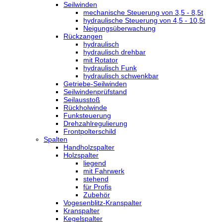
Seilwinden
mechanische Steuerung von 3,5 - 8,5t
hydraulische Steuerung von 4,5 - 10,5t
Neigungsüberwachung
Rückzangen
hydraulisch
hydraulisch drehbar
mit Rotator
hydraulisch Funk
hydraulisch schwenkbar
Getriebe-Seilwinden
Seilwindenprüfstand
Seilausstoß
Rückholwinde
Funksteuerung
Drehzahlregulierung
Frontpolterschild
Spalten
Handholzspalter
Holzspalter
liegend
mit Fahrwerk
stehend
für Profis
Zubehör
Vogesenblitz-Kranspalter
Kranspalter
Kegelspalter