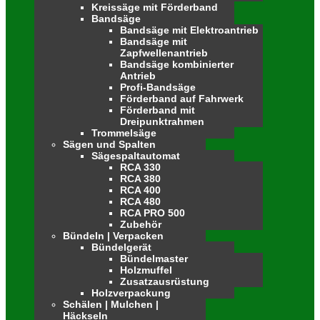
Kreissäge mit Förderband
Bandsäge
Bandsäge mit Elektroantrieb
Bandsäge mit
Zapfwellenantrieb
Bandsäge kombinierter
Antrieb
Profi-Bandsäge
Förderband auf Fahrwerk
Förderband mit
Dreipunktrahmen
Trommelsäge
Sägen und Spalten
Sägespaltautomat
RCA 330
RCA 380
RCA 400
RCA 480
RCA PRO 500
Zubehör
Bündeln | Verpacken
Bündelgerät
Bündelmaster
Holzmuffel
Zusatzausrüstung
Holzverpackung
Schälen | Mulchen |
Häckseln