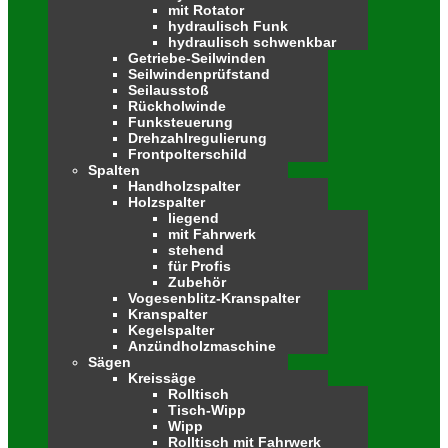
mit Rotator
hydraulisch Funk
hydraulisch schwenkbar
Getriebe-Seilwinden
Seilwindenprüfstand
Seilausstoß
Rückholwinde
Funksteuerung
Drehzahlregulierung
Frontpolterschild
Spalten
Handholzspalter
Holzspalter
liegend
mit Fahrwerk
stehend
für Profis
Zubehör
Vogesenblitz-Kranspalter
Kranspalter
Kegelspalter
Anzündholzmaschine
Sägen
Kreissäge
Rolltisch
Tisch-Wipp
Wipp
Rolltisch mit Fahrwerk