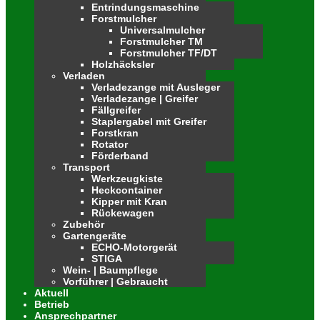
Entrindungsmaschine
Forstmulcher
Universalmulcher
Forstmulcher TM
Forstmulcher TF/DT
Holzhäcksler
Verladen
Verladezange mit Ausleger
Verladezange | Greifer
Fällgreifer
Staplergabel mit Greifer
Forstkran
Rotator
Förderband
Transport
Werkzeugkiste
Heckcontainer
Kipper mit Kran
Rückewagen
Zubehör
Gartengeräte
ECHO-Motorgerät
STIGA
Wein- | Baumpflege
Vorführer | Gebraucht
Aktuell
Betrieb
Ansprechpartner