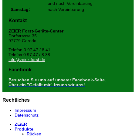
und nach Vereinbarung
Samstag:
nach Vereinbarung
Kontakt
ZEiER Forst-Geräte-Center
Dorfstrasse 35
97779 Geroda
Telefon 0 97 47 / 8 41
Telefax 0 97 47 / 8 38
info@zeier-forst.de
Facebook
Besuchen Sie uns auf unserer Facebook-Seite.
Über ein "Gefällt mir" freuen wir uns!
Rechtliches
Impressum
Datenschutz
ZEiER
Produkte
Rücken